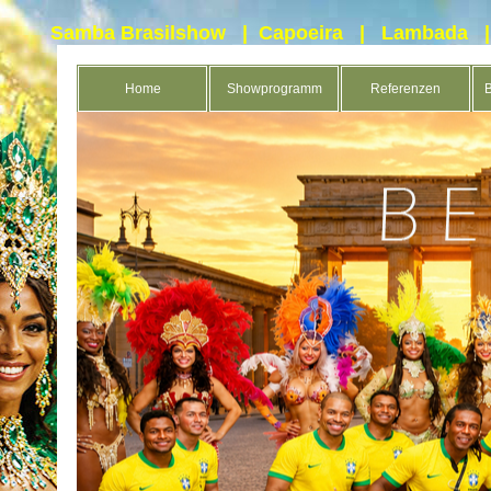
Samba Brasilshow
|
Capoeira
|
Lambada
Home
Showprogramm
Referenzen
B